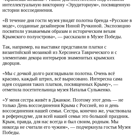
интеллектуальную викторину «Эрудиториум», посвященную
истории воссоединения.
«В течение дня гости музея увидят полотна бренда «Русские в
моде», созданные дизайнером Ниной Ручкиной. Экспозицию
посвятили узнаваемым образам и историческим вехам
Крымского полуострова», — рассказали в Музее Победы.
Так, например, на выставке представили платки с
византийской мозаикой из Херсонеса Таврического и с
элементами декора интерьеров знаменитых крымских
дворцов.
«Мы с дочкой долго разглядывали полотна. Очень всё
красиво, каждый штрих, всё вырисовано. Интересна сама
идея создания таких платков, посвященных Крыму», —
отметила посетительница музея Наталья Сульженко.
«У меня сестра живёт в Джанкое. Поэтому этот день — не
только День воссоединения Крыма с Россией, но и день
воссоединения нашей семьи. Сестра, конечно же, участвовала
в референдуме, для всей нашей семьи это большой праздник.
Крым, правда, для нас всегда и был своим, родным. Мы
никогда не считали его чужим», — подчеркнула гостья Музея
Победы.