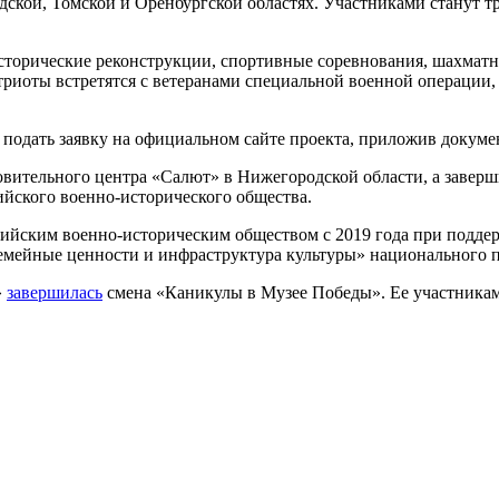
ской, Томской и Оренбургской областях. Участниками станут три
исторические реконструкции, спортивные соревнования, шахматн
атриоты встретятся с ветеранами специальной военной операции
о подать заявку на официальном сайте проекта, приложив доку
оровительного центра «Салют» в Нижегородской области, а завер
йского военно-исторического общества.
ссийским военно-историческим обществом с 2019 года при подде
Семейные ценности и инфраструктура культуры» национального 
»
завершилась
смена «Каникулы в Музее Победы». Ее участникам