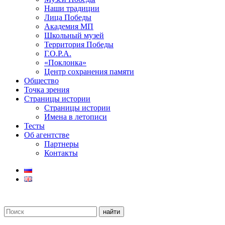
Наши традиции
Лица Победы
Академия МП
Школьный музей
Территория Победы
Г.О.Р.А.
«Поклонка»
Центр сохранения памяти
Общество
Точка зрения
Страницы истории
Страницы истории
Имена в летописи
Тесты
Об агентстве
Партнеры
Контакты