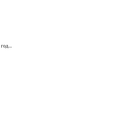
год...