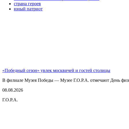
страна героев
юный патриот
«Победный сезон» увлек москвичей и гостей столицы
В филиале Музея Победы — Музее Г.О.Р.А. отмечают День физк
08.08.2026
Г.О.Р.А.