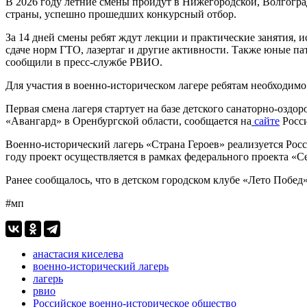
В 2026 году летние смены пройдут в Нижегородской, Волгоград
страны, успешно прошедших конкурсный отбор.
За 14 дней смены ребят ждут лекции и практические занятия, 
сдаче норм ГТО, лазертаг и другие активности. Также юные п
сообщили в пресс-службе РВИО.
Для участия в военно-историческом лагере ребятам необходим
Первая смена лагеря стартует на базе детского санаторно-озд
«Авангард» в Оренбургской области, сообщается на
сайте
Росси
Военно-исторический лагерь «Страна Героев» реализуется Ро
году проект осуществляется в рамках федерального проекта «
Ранее сообщалось, что в детском городском клубе «Лето Побед
#мп
анастасия киселева
военно-исторический лагерь
лагерь
рвио
Российское военно-историческое общество