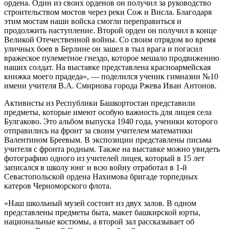
ордена. Один из своих орденов он получил за руководство
строительством мостов через реки Сож и Висла. Благодаря
этим мостам наши войска смогли переправиться и
продолжить наступление. Второй орден он получил в конце
Великой Отечественной войны. Со своим отрядом во время
уличных боев в Берлине он зашел в тыл врага и погасил
вражеское пулеметное гнездо, которое мешало продвижению
наших солдат. На выставке представлена красноармейская
книжка моего прадеда», — поделился ученик гимназии №10
имени учителя В.А. Смирнова города Ржева Иван Антонов.
Активисты из Республики Башкортостан представили
предметы, которые имеют особую важность для лицея села
Булгаково. Это альбом выпуска 1940 года, ученики которого
отправились на фронт за своим учителем математики
Валентином Бреевым. В экспозиции представлены письма
учителя с фронта родным. Также на выставке можно увидеть
фотографию одного из учителей лицея, который в 15 лет
записался в школу юнг и всю войну отработал в 1-й
Севастопольской ордена Нахимова бригаде торпедных
катеров Черноморского флота.
«Наш школьный музей состоит из двух залов. В одном
представлены предметы быта, макет башкирской юрты,
национальные костюмы, а второй зал рассказывает об