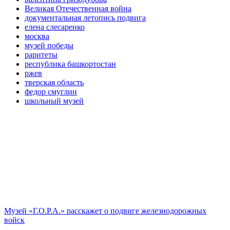
Великая Отечественная война
документальная летопись подвига
елена слесаренко
москва
музей победы
раритеты
республика башкортостан
ржев
тверская область
федор смуглин
школьный музей
Музей «Г.О.Р.А.» расскажет о подвиге железнодорожных
войск