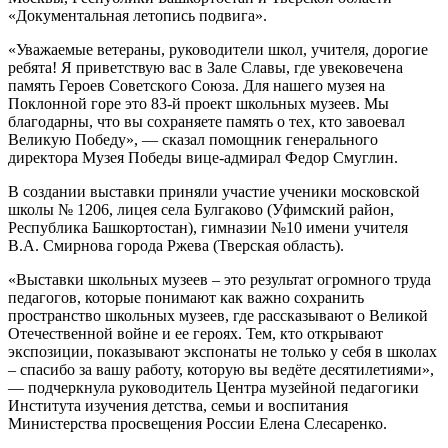
«Документальная летопись подвига».
«Уважаемые ветераны, руководители школ, учителя, дорогие
ребята! Я приветствую вас в Зале Славы, где увековечена
память Героев Советского Союза. Для нашего музея на
Поклонной горе это 83-й проект школьных музеев. Мы
благодарны, что вы сохраняете память о тех, кто завоевал
Великую Победу», — сказал помощник генерального
директора Музея Победы вице-адмирал Федор Смуглин.
В создании выставки приняли участие ученики московской
школы № 1206, лицея села Булгаково (Уфимский район,
Республика Башкортостан), гимназии №10 имени учителя
В.А. Смирнова города Ржева (Тверская область).
«Выставки школьных музеев – это результат огромного труда
педагогов, которые понимают как важно сохранить
пространство школьных музеев, где рассказывают о Великой
Отечественной войне и ее героях. Тем, кто открывают
экспозиции, показывают экспонаты не только у себя в школах
– спасибо за вашу работу, которую вы ведёте десятилетиями»,
— подчеркнула руководитель Центра музейной педагогики
Института изучения детства, семьи и воспитания
Министерства просвещения России Елена Слесаренко.