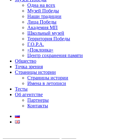
Одна на всех
Музей Победы
Наши традиции
Лица Победы
Академия МП
Школьный музей
Территория Победы
Г.О.Р.А.
«Поклонка»
Центр сохранения памяти
Общество
Точка зрения
Страницы истории
Страницы истории
Имена в летописи
Тесты
Об агентстве
Партнеры
Контакты