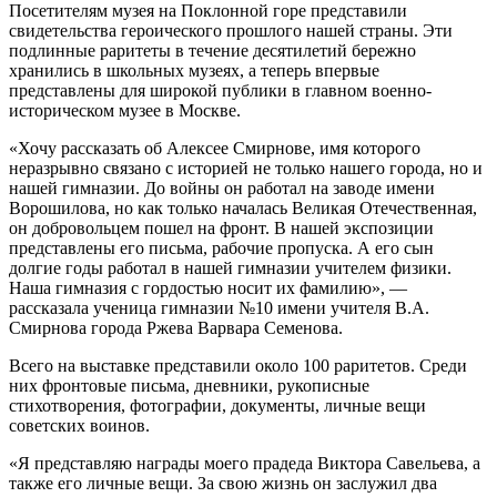
Посетителям музея на Поклонной горе представили
свидетельства героического прошлого нашей страны. Эти
подлинные раритеты в течение десятилетий бережно
хранились в школьных музеях, а теперь впервые
представлены для широкой публики в главном военно-
историческом музее в Москве.
«Хочу рассказать об Алексее Смирнове, имя которого
неразрывно связано с историей не только нашего города, но и
нашей гимназии. До войны он работал на заводе имени
Ворошилова, но как только началась Великая Отечественная,
он добровольцем пошел на фронт. В нашей экспозиции
представлены его письма, рабочие пропуска. А его сын
долгие годы работал в нашей гимназии учителем физики.
Наша гимназия с гордостью носит их фамилию», —
рассказала ученица гимназии №10 имени учителя В.А.
Смирнова города Ржева Варвара Семенова.
Всего на выставке представили около 100 раритетов. Среди
них фронтовые письма, дневники, рукописные
стихотворения, фотографии, документы, личные вещи
советских воинов.
«Я представляю награды моего прадеда Виктора Савельева, а
также его личные вещи. За свою жизнь он заслужил два