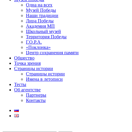
Одна на всех
Музей Победы
Наши традиции
Лица Победы
Академия МП
Школьный музей
Территория Победы
Г.О.Р.А.
«Поклонка»
Центр сохранения памяти
Общество
Точка зрения
Страницы истории
Страницы истории
Имена в летописи
Тесты
Об агентстве
Партнеры
Контакты