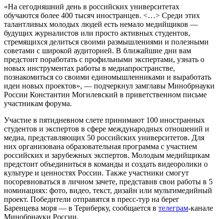
«На сегодняшний день в российских университетах
обучаются более 400 тысяч иностранцев. <…> Среди этих
талантливых молодых людей есть немало медийщиков —
будущих журналистов или просто активных студентов,
стремящихся делиться своими размышлениями и полезными
советами с широкой аудиторией. В ближайшие дни вам
предстоит поработать с профильными экспертами, узнать о
новых инструментах работы в медиапространстве,
познакомиться со своими единомышленниками и выработать
идеи новых проектов», — подчеркнул замглавы Минобрнауки
России Константин Могилевский в приветственном письме
участникам форума.
Участие в пятидневном слете принимают 100 иностранных
студентов и экспертов в сфере международных отношений и
медиа, представляющих 50 российских университетов. Для
них организована образовательная программа с участием
российских и зарубежных экспертов. Молодым медийщикам
предстоит объединиться в команды и создать видеоролики о
культуре и ценностях России. Также участники смогут
посоревноваться в личном зачете, представив свои работы в 5
номинациях: фото, видео, текст, дизайн или мультимедийный
проект. Победители отправятся в пресс-тур на берег
Баренцева моря — в Териберку, сообщается в
телеграм
-канале
Минобрнауки России.