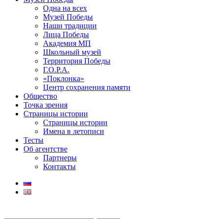
Одна на всех
Музей Победы
Наши традиции
Лица Победы
Академия МП
Школьный музей
Территория Победы
Г.О.Р.А.
«Поклонка»
Центр сохранения памяти
Общество
Точка зрения
Страницы истории
Страницы истории
Имена в летописи
Тесты
Об агентстве
Партнеры
Контакты