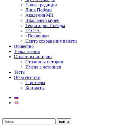
Наши традиции
Лица Победы
Академия МП
Школьный музей
Территория Победы
Г.О.Р.А.
«Поклонка»
Центр сохранения памяти
Общество
Точка зрения
Страницы истории
Страницы истории
Имена в летописи
Тесты
Об агентстве
Партнеры
Контакты