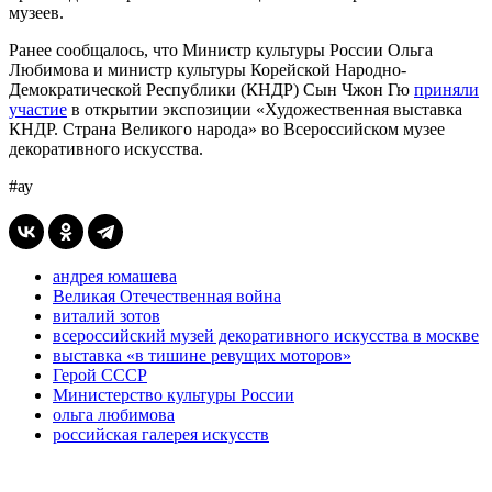
музеев.
Ранее сообщалось, что Министр культуры России Ольга
Любимова и министр культуры Корейской Народно-
Демократической Республики (КНДР) Сын Чжон Гю
приняли
участие
в открытии экспозиции «Художественная выставка
КНДР. Страна Великого народа» во Всероссийском музее
декоративного искусства.
#ау
андрея юмашева
Великая Отечественная война
виталий зотов
всероссийский музей декоративного искусства в москве
выставка «в тишине ревущих моторов»
Герой СССР
Министерство культуры России
ольга любимова
российская галерея искусств