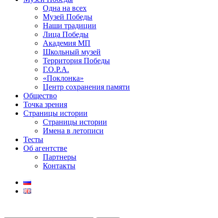
Одна на всех
Музей Победы
Наши традиции
Лица Победы
Академия МП
Школьный музей
Территория Победы
Г.О.Р.А.
«Поклонка»
Центр сохранения памяти
Общество
Точка зрения
Страницы истории
Страницы истории
Имена в летописи
Тесты
Об агентстве
Партнеры
Контакты