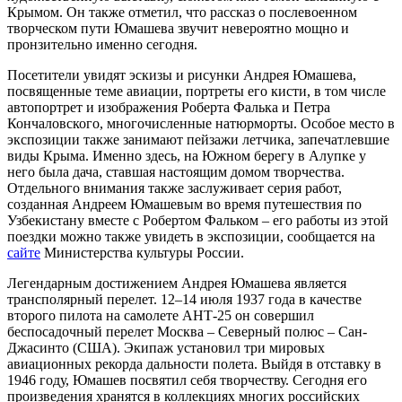
Крымом. Он также отметил, что рассказ о послевоенном
творческом пути Юмашева звучит невероятно мощно и
пронзительно именно сегодня.
Посетители увидят эскизы и рисунки Андрея Юмашева,
посвященные теме авиации, портреты его кисти, в том числе
автопортрет и изображения Роберта Фалька и Петра
Кончаловского, многочисленные натюрморты. Особое место в
экспозиции также занимают пейзажи летчика, запечатлевшие
виды Крыма. Именно здесь, на Южном берегу в Алупке у
него была дача, ставшая настоящим домом творчества.
Отдельного внимания также заслуживает серия работ,
созданная Андреем Юмашевым во время путешествия по
Узбекистану вместе с Робертом Фальком – его работы из этой
поездки можно также увидеть в экспозиции, сообщается на
сайте
Министерства культуры России.
Легендарным достижением Андрея Юмашева является
трансполярный перелет. 12–14 июля 1937 года в качестве
второго пилота на самолете АНТ-25 он совершил
беспосадочный перелет Москва – Северный полюс – Сан-
Джасинто (США). Экипаж установил три мировых
авиационных рекорда дальности полета. Выйдя в отставку в
1946 году, Юмашев посвятил себя творчеству. Сегодня его
произведения хранятся в коллекциях многих российских