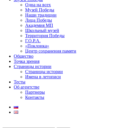
Одна на всех
Музей Победы
Наши традиции
Лица Победы
Академия МП
Школьный музей
Территория Победы
Г.О.Р.А.
«Поклонка»
Центр сохранения памяти
Общество
Точка зрения
Страницы истории
Страницы истории
Имена в летописи
Тесты
Об агентстве
Партнеры
Контакты