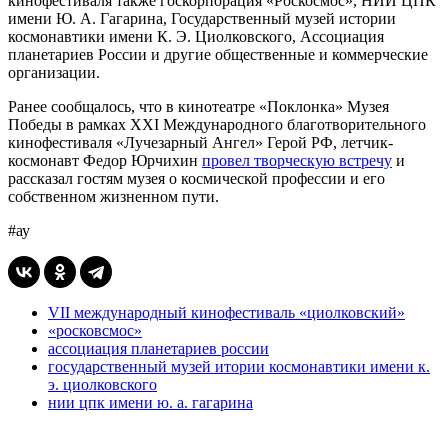
кинофестиваля также госкорпорация «Роскосмос», НИИ ЦПК
имени Ю. А. Гагарина, Государственный музей истории
космонавтики имени К. Э. Циолковского, Ассоциация
планетариев России и другие общественные и коммерческие
организации.
Ранее сообщалось, что в кинотеатре «Поклонка» Музея
Победы в рамках XXI Международного благотворительного
кинофестиваля «Лучезарный Ангел» Герой РФ, летчик-
космонавт Федор Юрчихин
провел творческую встречу
и
рассказал гостям музея о космической профессии и его
собственном жизненном пути.
#ау
VII международный кинофестиваль «циолковский»
«росковсмос»
ассоциация планетариев россии
государственный музей итории космонавтики имени к.
э. циолковского
нии цпк имени ю. а. гагарина