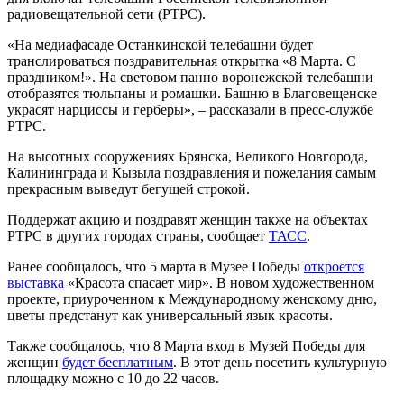
радиовещательной сети (РТРС).
«На медиафасаде Останкинской телебашни будет
транслироваться поздравительная открытка «8 Марта. С
праздником!». На световом панно воронежской телебашни
отобразятся тюльпаны и ромашки. Башню в Благовещенске
украсят нарциссы и герберы», – рассказали в пресс-службе
РТРС.
На высотных сооружениях Брянска, Великого Новгорода,
Калининграда и Кызыла поздравления и пожелания самым
прекрасным выведут бегущей строкой.
Поддержат акцию и поздравят женщин также на объектах
РТРС в других городах страны, сообщает
ТАСС
.
Ранее сообщалось, что 5 марта в Музее Победы
откроется
выставка
«Красота спасает мир». В новом художественном
проекте, приуроченном к Международному женскому дню,
цветы предстанут как универсальный язык красоты.
Также сообщалось, что 8 Марта вход в Музей Победы для
женщин
будет бесплатным
. В этот день посетить культурную
площадку можно с 10 до 22 часов.