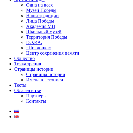
Одна на всех
Музей Победы
Наши традиции
Лица Победы
Академия МП
Школьный музей
Территория Победы
Г.О.Р.А.
«Поклонка»
Центр сохранения памяти
Общество
Точка зрения
Страницы истории
Страницы истории
Имена в летописи
Тесты
Об агентстве
Партнеры
Контакты