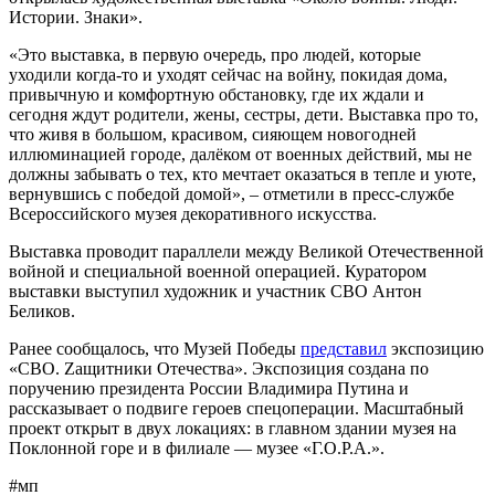
Истории. Знаки».
«Это выставка, в первую очередь, про людей, которые
уходили когда-то и уходят сейчас на войну, покидая дома,
привычную и комфортную обстановку, где их ждали и
сегодня ждут родители, жены, сестры, дети. Выставка про то,
что живя в большом, красивом, сияющем новогодней
иллюминацией городе, далёком от военных действий, мы не
должны забывать о тех, кто мечтает оказаться в тепле и уюте,
вернувшись с победой домой», – отметили в пресс-службе
Всероссийского музея декоративного искусства.
Выставка проводит параллели между Великой Отечественной
войной и специальной военной операцией. Куратором
выставки выступил художник и участник СВО Антон
Беликов.
Ранее сообщалось, что Музей Победы
представил
экспозицию
«СВО. Zащитники Отечества». Экспозиция создана по
поручению президента России Владимира Путина и
рассказывает о подвиге героев спецоперации. Масштабный
проект открыт в двух локациях: в главном здании музея на
Поклонной горе и в филиале — музее «Г.О.Р.А.».
#мп