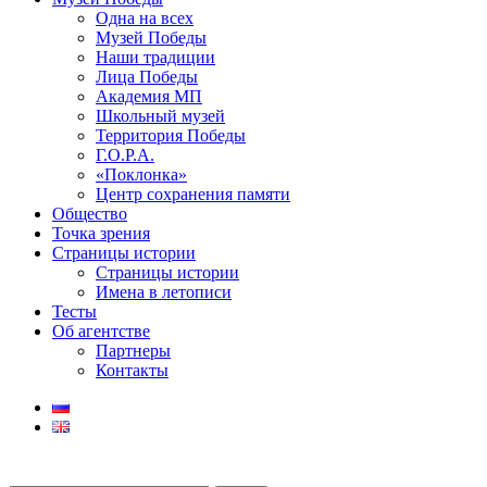
Одна на всех
Музей Победы
Наши традиции
Лица Победы
Академия МП
Школьный музей
Территория Победы
Г.О.Р.А.
«Поклонка»
Центр сохранения памяти
Общество
Точка зрения
Страницы истории
Страницы истории
Имена в летописи
Тесты
Об агентстве
Партнеры
Контакты