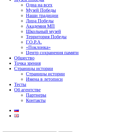
Одна на всех
Музей Победы
Наши традиции
Лица Победы
Академия МП
Школьный музей
Территория Победы
Г.О.Р.А.
«Поклонка»
Центр сохранения памяти
Общество
Точка зрения
Страницы истории
Страницы истории
Имена в летописи
Тесты
Об агентстве
Партнеры
Контакты