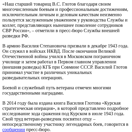
«Наш старший товарищ В.С. Глотов благодаря своим
многочисленным боевым и профессиональным достижениям,
исключительным личным и деловым качествам неизменно
пользуется заслуженным уважением у руководства Службы и
коллег, представляющих нынешнее поколение сотрудников
СВР России», – отметили в пресс-бюро Службы внешней
разведки РФ.
В армию Василия Степановича призвали в декабре 1943 года.
Он служил в войсках НКВД. После окончания Великой
Отечественной войны учился в Московском пограничном
училище и затем работал в Первом главном управлении
(внешняя разведка) КГБ при Совмине СССР. Василий Глотов
принимал участие в различных уникальных
разведывательных операциях.
Боевой и служебный путь ветерана отмечен многими
государственными наградами.
В 2014 году была издана книга Василия Глотова «Курская
стратегическая операция», в которой представлено подробное
исследование хода сражения под Курском в июле 1943 года.
Свой труд ветеран-разведчик посвятил отцу –
непосредственному участнику легендарных боев, говорится в
сообщении
пресс-бюро.