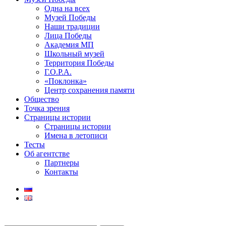
Одна на всех
Музей Победы
Наши традиции
Лица Победы
Академия МП
Школьный музей
Территория Победы
Г.О.Р.А.
«Поклонка»
Центр сохранения памяти
Общество
Точка зрения
Страницы истории
Страницы истории
Имена в летописи
Тесты
Об агентстве
Партнеры
Контакты