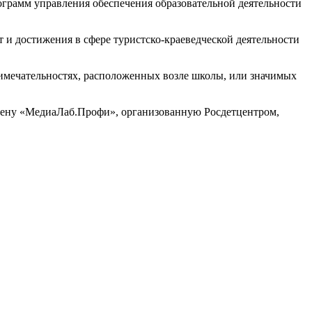
ограмм управления обеспечения образовательной деятельности
т и достижения в сфере туристско-краеведческой деятельности
римечательностях, расположенных возле школы, или значимых
мену «МедиаЛаб.Профи», организованную Росдетцентром,