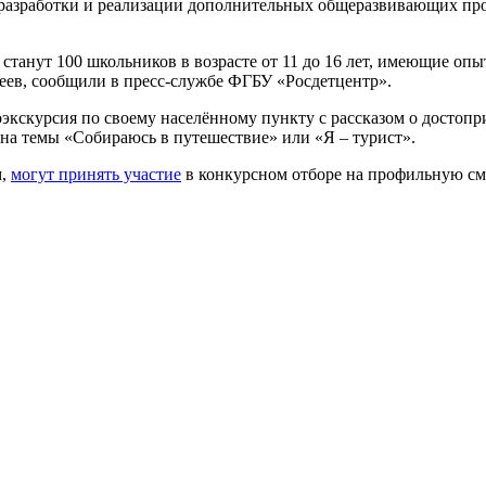
а разработки и реализации дополнительных общеразвивающих пр
танут 100 школьников в возрасте от 11 до 16 лет, имеющие опы
еев, сообщили в пресс-службе ФГБУ «Росдетцентр».
оэкскурсия по своему населённому пункту с рассказом о достоп
е на темы «Собираюсь в путешествие» или «Я – турист».
м,
могут принять участие
в конкурсном отборе на профильную с