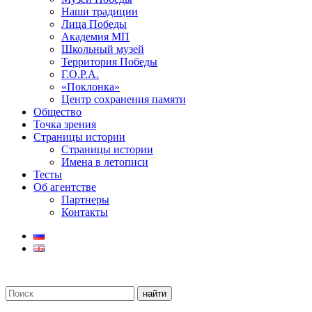
Наши традиции
Лица Победы
Академия МП
Школьный музей
Территория Победы
Г.О.Р.А.
«Поклонка»
Центр сохранения памяти
Общество
Точка зрения
Страницы истории
Страницы истории
Имена в летописи
Тесты
Об агентстве
Партнеры
Контакты