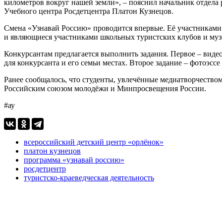
километров вокруг нашей земли», – пояснил начальник отдел
Учебного центра Росдетцентра Платон Кузнецов.
Смена «Узнавай Россию» проводится впервые. Её участниками с
и являющиеся участниками школьных туристских клубов и муз
Конкурсантам предлагается выполнить задания. Первое – виде
для конкурсанта и его семьи местах. Второе задание – фотоэсс
Ранее сообщалось, что студенты, увлечённые медиатворчество
Российским союзом молодёжи и Минпросвещения России.
#ау
всероссийский детский центр «орлёнок»
платон кузнецов
программа «узнавай россию»
росдетцентр
туристско-краеведческая деятельность