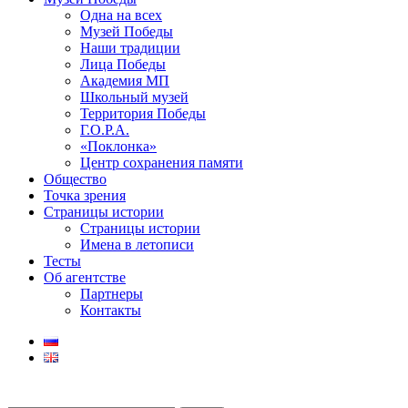
Одна на всех
Музей Победы
Наши традиции
Лица Победы
Академия МП
Школьный музей
Территория Победы
Г.О.Р.А.
«Поклонка»
Центр сохранения памяти
Общество
Точка зрения
Страницы истории
Страницы истории
Имена в летописи
Тесты
Об агентстве
Партнеры
Контакты