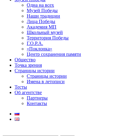
Одна на всех
Музей Победы
Наши традиции
Лица Победы
Академия МП
Школьный музей
Территория Победы
Г.О.Р.А.
«Поклонка»
Центр сохранения памяти
Общество
Точка зрения
Страницы истории
Страницы истории
Имена в летописи
Тесты
Об агентстве
Партнеры
Контакты