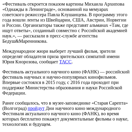
«Фестиваль откроется показом картины Михаила Архипова
«Однажды в Ленинграде», основанной на мемуарах
советского режиссера Павла Клушанцева. В программу этого
года вошли ленты из Швейцарии, США, Австрии, Норвегии
и России. Организаторы также представят альманах «Там, где
ищут ответы», созданный совместно с Российской академией
наук.», — рассказали в пресс-службе агентства
Бедуш&Маренникова.
Международное жюри выберет лучший фильм, зрители
определят обладателя приза зрительских симпатий имени
Юрия Кнорозова, сообщает
ТАСС
.
Фестиваль актуального научного кино (ФАНК) — российский
фестиваль научных и научно-популярных кинофильмов.
Впервые состоялся в 2015 году, с 2016 года проходит при
поддержке Министерства образования и науки Российской
Федерации.
Ранее сообщалось, что в музее-заповеднике «Старая Сарепта»
(Волгоград)
пройдут
Дни научного кино международного
Фестиваля актуального научного кино (ФАНК), во время
которых бесплатно покажут документальные фильмы о науке,
технологиях и будущем.