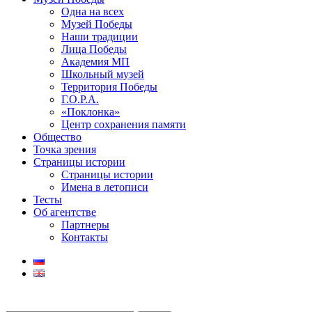
Одна на всех
Музей Победы
Наши традиции
Лица Победы
Академия МП
Школьный музей
Территория Победы
Г.О.Р.А.
«Поклонка»
Центр сохранения памяти
Общество
Точка зрения
Страницы истории
Страницы истории
Имена в летописи
Тесты
Об агентстве
Партнеры
Контакты