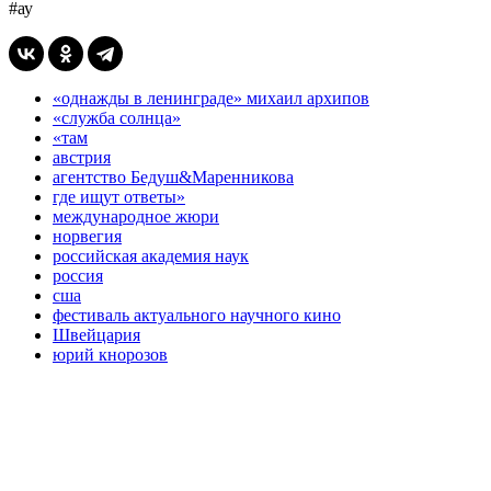
#ау
«однажды в ленинграде» михаил архипов
«служба солнца»
«там
австрия
агентство Бедуш&Маренникова
где ищут ответы»
международное жюри
норвегия
российская академия наук
россия
сша
фестиваль актуального научного кино
Швейцария
юрий кнорозов