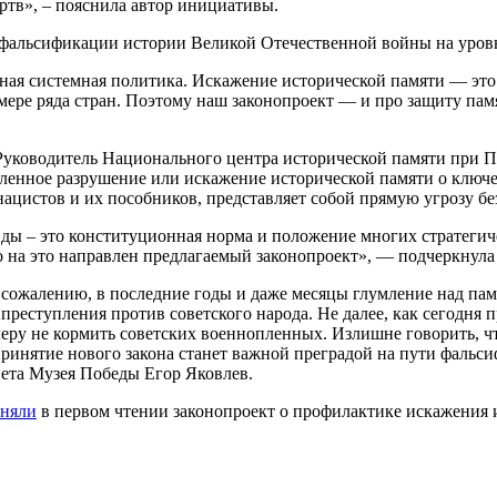
ртв», – пояснила автор инициативы.
 фальсификации истории Великой Отечественной войны на уровн
ная системная политика. Искажение исторической памяти — это о
имере ряда стран. Поэтому наш законопроект — и про защиту па
 Руководитель Национального центра исторической памяти при 
ленное разрушение или искажение исторической памяти о ключе
нацистов и их пособников, представляет собой прямую угрозу бе
ды – это конституционная норма и положение многих стратегич
о на это направлен предлагаемый законопроект», — подчеркнула
ожалению, в последние годы и даже месяцы глумление над памят
реступления против советского народа. Не далее, как сегодня пр
еру не кормить советских военнопленных. Излишне говорить, ч
инятие нового закона станет важной преградой на пути фальси
вета Музея Победы Егор Яковлев.
няли
в первом чтении законопроект о профилактике искажения 