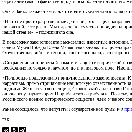
отрицание самого факта геноцида и оскорбление памяти его же
Ольга Занко также отметила, что кратно увеличились попытки
«И это не просто разрозненные действия, это — целенаправлен
поколений, сеет рознь. Мы видели, к чему это приводит на пр
нашей страны», – подчеркнула она.
В поддержку законопроекта высказались известные историки.
совета Музея Победы Елена Малышева сказала, что целенаправ
Отечественная война и геноцид советского народа со стороны 
«Сохранение исторической памяти и защита исторической прав
необходимо не только в научном, но и в правовом поле. Именн
«Полностью поддерживаю принятие данного законопроекта! К с
нарративы, прямо отрицающие нацистскую ответственность за п
подписав Женевскую конвенцию, Сталин якобы дал право Гитл
опровергнут приговором Нюрнбергского трибунала. Поэтому пр
Российского военно-исторического общества, член Ученого со
Ранее сообщалось, что депутаты Государственной думы РФ
при
#ак