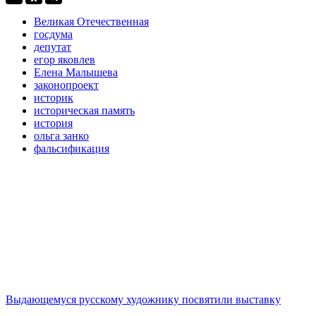
Великая Отечественная
госдума
депутат
егор яковлев
Елена Малышева
законопроект
историк
историческая память
история
ольга занко
фальсификация
Выдающемуся русскому художнику посвятили выставку