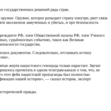
е государственных решений ряда стран.
ружие. Оружие, которое разъедает страну изнутри, рвет связь
мяти миллионов замученных и убитых, и про безопасность
Президенте РФ, член Общественной палаты РФ, член Ученого
вых, судьбоносных событиях, таких как Великая
зопасности государства.
еских документов. Следовательно, отстаивать истину
 она».
ью жертв нацистского геноцида только нарастает. Звучат
ишлось прочитать в одном телеграм-канале о том, что, не
то этот фейк нацистской пропаганды был полностью
фикации нашей истории», — сказал историк, эксперт
исторической правды.