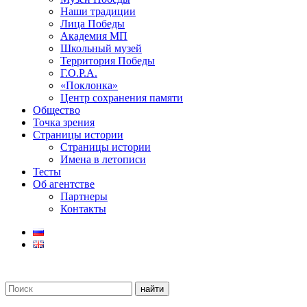
Наши традиции
Лица Победы
Академия МП
Школьный музей
Территория Победы
Г.О.Р.А.
«Поклонка»
Центр сохранения памяти
Общество
Точка зрения
Страницы истории
Страницы истории
Имена в летописи
Тесты
Об агентстве
Партнеры
Контакты