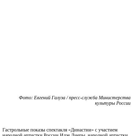
Фото: Евгений Галуза / пресс-служба Министерства
культуры России
Гастрольные показы спектакля «Династии» с участием
народной артистки России Илзе Лиепы, народной артистки