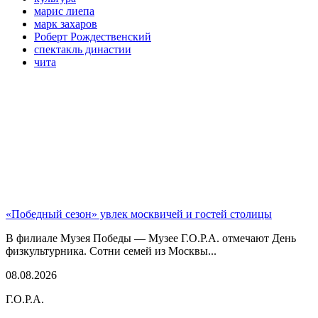
марис лиепа
марк захаров
Роберт Рождественский
спектакль династии
чита
«Победный сезон» увлек москвичей и гостей столицы
В филиале Музея Победы — Музее Г.О.Р.А. отмечают День
физкультурника. Сотни семей из Москвы...
08.08.2026
Г.О.Р.А.