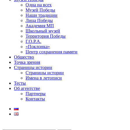
Одна на всех
Музей Победы
Наши традиции
Лица Победы
Академия МП
Школьный музей
Территория Победы
Г.О.Р.А.
«Поклонка»
Центр сохранения памяти
Общество
Точка зрения
Страницы истории
Страницы истории
Имена в летописи
Тесты
Об агентстве
Партнеры
Контакты