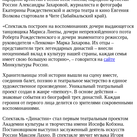
России Александры Захаровой, журналиста и фотографа
Екатерины Рождественской и актера театра и кино Евгения
Волкова стартовали в Чите (Забайкальский край).
«Спектакль построен на воспоминаниях дочери выдающегося
танцовщика Мариса Лиепы, дочери непревзойденного поэта
Роберта Рождественского и дочери знаменитого режиссера,
руководителя «Ленкома» Марка Захарова. Их отцы –
представители трех легендарных династий – внесли
неоценимый вклад в культуру нашей страны, каждая семья
имеет свою большую историю», – говорится на
сайте
Минкультуры России.
Хранительницы этой истории вышли на сцену вместе,
соединив балет, поэзию и театральное мастерство в единое
художественное произведение. Уникальный театральный
проект создан в жанре «memory». В основе действия –
знаковые события из биографий трех династий. Каждая
героиня от первого лица делится со зрителями сокровенными
воспоминаниями.
Спектакль «Династии» стал первым театральным проектом
Академии культуры и творчества имени Иосифа Кобзона.
Постановщиком выступил заслуженный деятель искусств
России Максим Лахно. В спектакле звучит музыка Игоря