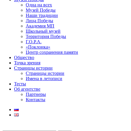
Одна на всех
Музей Победы
Наши традиции
Лица Победы
Академия МП
Школьный музей
Территория Победы
Г.О.Р.А.
«Поклонка»
Центр сохранения памяти
Общество
Точка зрения
Страницы истории
Страницы истории
Имена в летописи
Тесты
Об агентстве
Партнеры
Контакты