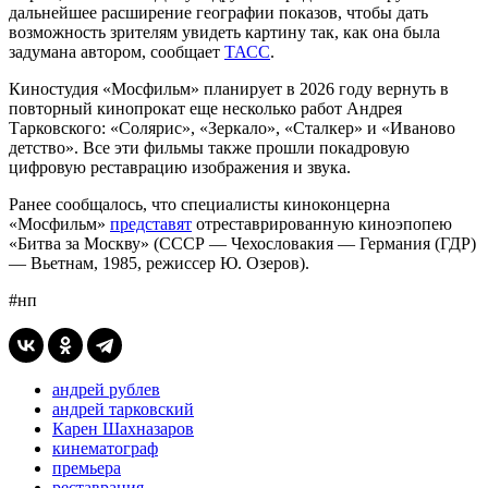
дальнейшее расширение географии показов, чтобы дать
возможность зрителям увидеть картину так, как она была
задумана автором, сообщает
ТАСС
.
Киностудия «Мосфильм» планирует в 2026 году вернуть в
повторный кинопрокат еще несколько работ Андрея
Тарковского: «Солярис», «Зеркало», «Сталкер» и «Иваново
детство». Все эти фильмы также прошли покадровую
цифровую реставрацию изображения и звука.
Ранее сообщалось, что специалисты киноконцерна
«Мосфильм»
представят
отреставрированную киноэпопею
«Битва за Москву» (СССР — Чехословакия — Германия (ГДР)
— Вьетнам, 1985, режиссер Ю. Озеров).
#нп
андрей рублев
андрей тарковский
Карен Шахназаров
кинематограф
премьера
реставрация