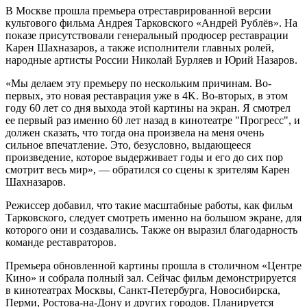
В Москве прошла премьера отреставрированной версии
культового фильма Андрея Тарковского «Андрей Рублёв». На
показе присутствовали генеральный продюсер реставрации
Карен Шахназаров, а также исполнители главных ролей,
народные артисты России Николай Бурляев и Юрий Назаров.
«Мы делаем эту премьеру по нескольким причинам. Во-
первых, это новая реставрация уже в 4K. Во-вторых, в этом
году 60 лет со дня выхода этой картины на экран. Я смотрел
ее первый раз именно 60 лет назад в кинотеатре "Прогресс", и
должен сказать, что тогда она произвела на меня очень
сильное впечатление. Это, безусловно, выдающееся
произведение, которое выдерживает годы и его до сих пор
смотрит весь мир», — обратился со сцены к зрителям Карен
Шахназаров.
Режиссер добавил, что такие масштабные работы, как фильм
Тарковского, следует смотреть именно на большом экране, для
которого они и создавались. Также он выразил благодарность
команде реставраторов.
Премьера обновленной картины прошла в столичном «Центре
Кино» и собрала полный зал. Сейчас фильм демонстрируется
в кинотеатрах Москвы, Санкт-Петербурга, Новосибирска,
Перми, Ростова-на-Дону и других городов. Планируется