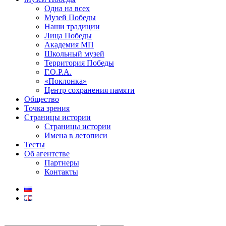
Одна на всех
Музей Победы
Наши традиции
Лица Победы
Академия МП
Школьный музей
Территория Победы
Г.О.Р.А.
«Поклонка»
Центр сохранения памяти
Общество
Точка зрения
Страницы истории
Страницы истории
Имена в летописи
Тесты
Об агентстве
Партнеры
Контакты