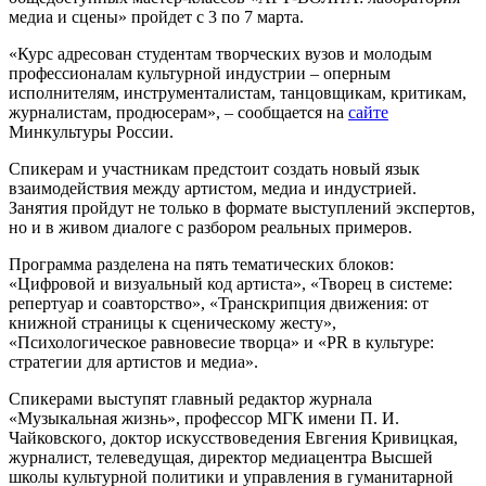
медиа и сцены» пройдет с 3 по 7 марта.
«Курс адресован студентам творческих вузов и молодым
профессионалам культурной индустрии – оперным
исполнителям, инструменталистам, танцовщикам, критикам,
журналистам, продюсерам», – сообщается на
сайте
Минкультуры России.
Спикерам и участникам предстоит создать новый язык
взаимодействия между артистом, медиа и индустрией.
Занятия пройдут не только в формате выступлений экспертов,
но и в живом диалоге с разбором реальных примеров.
Программа разделена на пять тематических блоков:
«Цифровой и визуальный код артиста», «Творец в системе:
репертуар и соавторство», «Транскрипция движения: от
книжной страницы к сценическому жесту»,
«Психологическое равновесие творца» и «PR в культуре:
стратегии для артистов и медиа».
Спикерами выступят главный редактор журнала
«Музыкальная жизнь», профессор МГК имени П. И.
Чайковского, доктор искусствоведения Евгения Кривицкая,
журналист, телеведущая, директор медиацентра Высшей
школы культурной политики и управления в гуманитарной