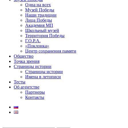
Одна на всех
Музей Победы
Наши традиции
Лица Победы
Академия МП
Школьный музей
Территория Победы
Г.О.Р.А.
«Поклонка»
Центр сохранения памяти
Общество
Точка зрения
Страницы истории
Страницы истории
Имена в летописи
Тесты
Об агентстве
Партнеры
Контакты