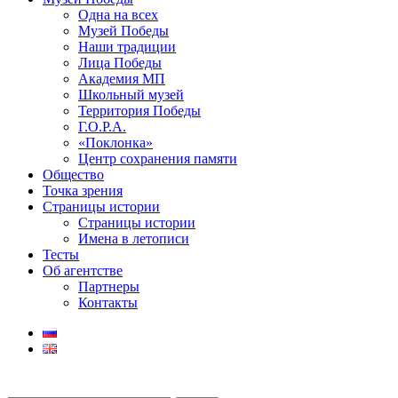
Одна на всех
Музей Победы
Наши традиции
Лица Победы
Академия МП
Школьный музей
Территория Победы
Г.О.Р.А.
«Поклонка»
Центр сохранения памяти
Общество
Точка зрения
Страницы истории
Страницы истории
Имена в летописи
Тесты
Об агентстве
Партнеры
Контакты