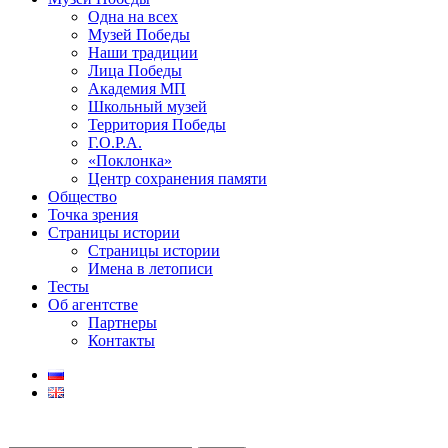
Одна на всех
Музей Победы
Наши традиции
Лица Победы
Академия МП
Школьный музей
Территория Победы
Г.О.Р.А.
«Поклонка»
Центр сохранения памяти
Общество
Точка зрения
Страницы истории
Страницы истории
Имена в летописи
Тесты
Об агентстве
Партнеры
Контакты