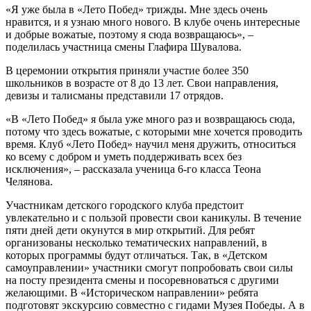
«Я уже была в «Лето Побед» трижды. Мне здесь очень
нравится, и я узнаю много нового. В клубе очень интересные
и добрые вожатые, поэтому я сюда возвращаюсь», –
поделилась участница смены Глафира Шувалова.
В церемонии открытия приняли участие более 350
школьников в возрасте от 8 до 13 лет. Свои направления,
девизы и талисманы представили 17 отрядов.
«В «Лето Побед» я была уже много раз и возвращаюсь сюда,
потому что здесь вожатые, с которыми мне хочется проводить
время. Клуб «Лето Побед» научил меня дружить, относиться
ко всему с добром и уметь поддерживать всех без
исключения», – рассказала ученица 6-го класса Теона
Челянова.
Участникам детского городского клуба предстоит
увлекательно и с пользой провести свои каникулы. В течение
пяти дней дети окунутся в мир открытий. Для ребят
организованы несколько тематических направлений, в
которых программы будут отличаться. Так, в «Детском
самоуправлении» участники смогут попробовать свои силы
на посту президента смены и посоревноваться с другими
желающими. В «Историческом направлении» ребята
подготовят экскурсию совместно с гидами Музея Победы. А в