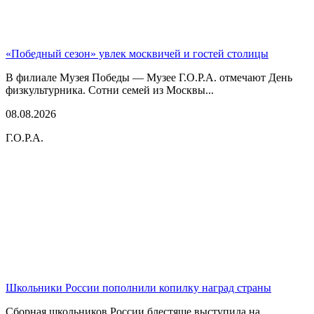
«Победный сезон» увлек москвичей и гостей столицы
В филиале Музея Победы — Музее Г.О.Р.А. отмечают День
физкультурника. Сотни семей из Москвы...
08.08.2026
Г.О.Р.А.
Школьники России пополнили копилку наград страны
Сборная школьников России блестяще выступила на