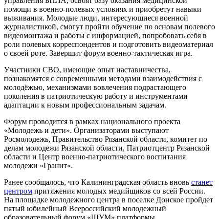
управления БПЛА, освоят базу оказания медицинской
помощи в военно-полевых условиях и приобретут навыки
выживания. Молодые люди, интересующиеся военной
журналистикой, смогут пройти обучение по основам полевого
видеомонтажа и работы с информацией, попробовать себя в
роли полевых корреспондентов и подготовить видеоматериал
о своей роте. Завершит форум военно-тактическая игра.
Участники СВО, имеющие опыт наставничества,
познакомятся с современными методами взаимодействия с
молодёжью, механизмами вовлечения подрастающего
поколения в патриотическую работу и инструментами
адаптации к новым профессиональным задачам.
Форум проводится в рамках национального проекта
«Молодежь и дети». Организаторами выступают
Росмолодежь, Правительство Рязанской области, комитет по
делам молодежи Рязанской области, Патриотцентр Рязанской
области и Центр военно-патриотического воспитания
молодежи «Гранит».
Ранее сообщалось, что Калининградская область вновь
станет
центром
притяжения молодых медийщиков со всей России.
На площадке молодежного центра в поселке Донское пройдет
пятый юбилейный Всероссийский молодежный
образовательный форум «ШУМ» платформы