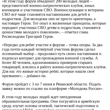
«В этом году форум объединит 200 молодых людей –
представителей военно-патриотических клубов, юных
военкоров и участников СВО. Военнослужащие и ветераны
СВО всё чаще становятся наставниками для детей и
подростков. Для молодежи они не просто ориентиры, а
настоящие Герои. Тот опыт и жизненные принципы, которые
передают участники СВО детям и подросткам, становятся
ценностями молодого поколения», – отметил глава
Росмолодежи Григорий Гуров.
«Нередко для ребят участие в форуме – точка опоры. За два
года почти каждый четвёртый участник форума сделал
осознанный выбор – продолжил путь своих наставников и
подписал контракт для прохождения военной службы. А
более 40 человек, вдохновившись примером старших
товарищей, влились в работу военно-патриотических клубов.
Для нас это живые истории ребят, которые нашли своё
призвание», – добавил он.
Форум пройдет с 3 по 7 июня в Рязанской области. Подать
заявку можно по ссылке на платформе «Молодежь России».
В этом году молодых людей ждет пятидневная
образовательная программа. Они погрузятся в армейскую
среду, изучат основы огневой, тактической подготовки и