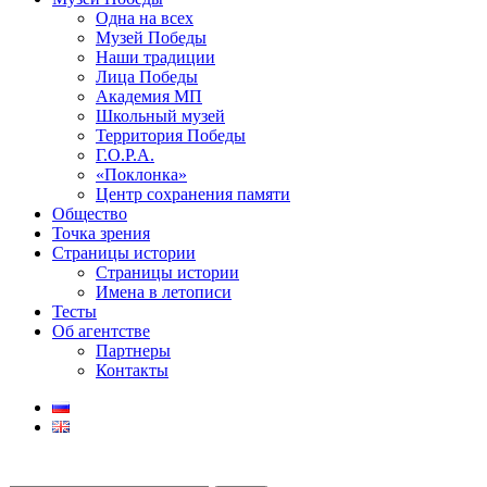
Одна на всех
Музей Победы
Наши традиции
Лица Победы
Академия МП
Школьный музей
Территория Победы
Г.О.Р.А.
«Поклонка»
Центр сохранения памяти
Общество
Точка зрения
Страницы истории
Страницы истории
Имена в летописи
Тесты
Об агентстве
Партнеры
Контакты