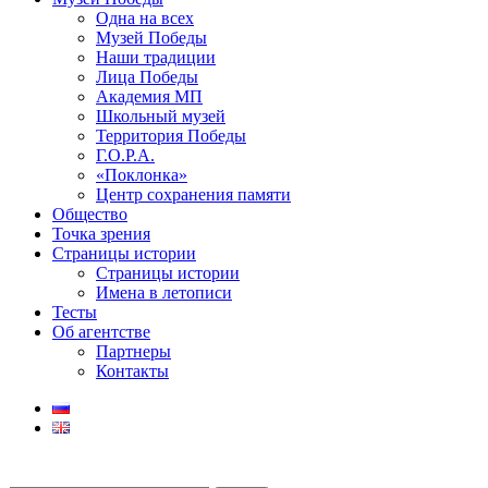
Одна на всех
Музей Победы
Наши традиции
Лица Победы
Академия МП
Школьный музей
Территория Победы
Г.О.Р.А.
«Поклонка»
Центр сохранения памяти
Общество
Точка зрения
Страницы истории
Страницы истории
Имена в летописи
Тесты
Об агентстве
Партнеры
Контакты