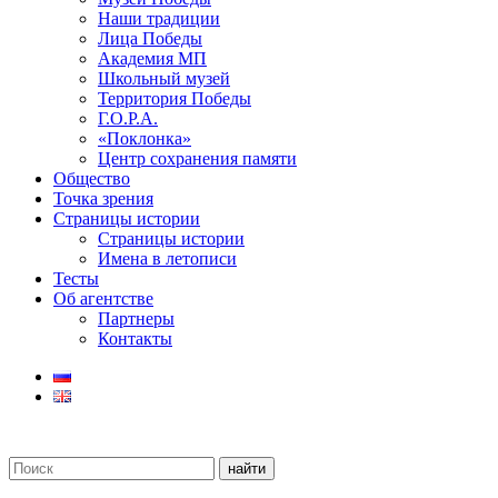
Наши традиции
Лица Победы
Академия МП
Школьный музей
Территория Победы
Г.О.Р.А.
«Поклонка»
Центр сохранения памяти
Общество
Точка зрения
Страницы истории
Страницы истории
Имена в летописи
Тесты
Об агентстве
Партнеры
Контакты