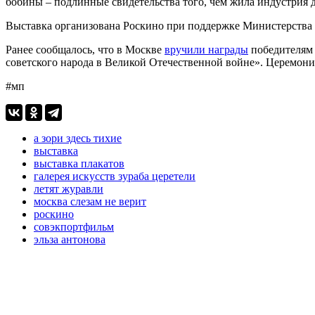
бобины – подлинные свидетельства того, чем жила индустрия д
Выставка организована Роскино при поддержке Министерства
Ранее сообщалось, что в Москве
вручили награды
победителям 
советского народа в Великой Отечественной войне». Церемони
#мп
а зори здесь тихие
выставка
выставка плакатов
галерея искусств зураба церетели
летят журавли
москва слезам не верит
роскино
совэкпортфильм
эльза антонова