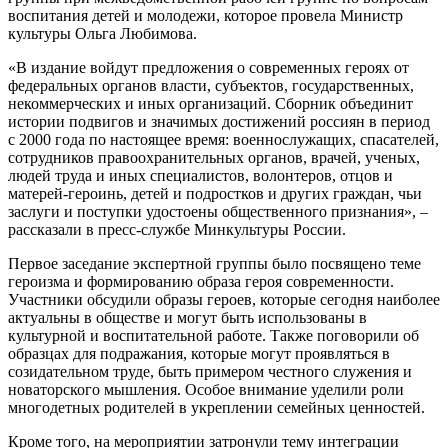
воспитания детей и молодежи, которое провела Министр
культуры Ольга Любимова.
«В издание войдут предложения о современных героях от
федеральных органов власти, субъектов, государственных,
некоммерческих и иных организаций. Сборник объединит
истории подвигов и значимых достижений россиян в период
с 2000 года по настоящее время: военнослужащих, спасателей,
сотрудников правоохранительных органов, врачей, ученых,
людей труда и иных специалистов, волонтеров, отцов и
матерей-героинь, детей и подростков и других граждан, чьи
заслуги и поступки удостоены общественного признания», –
рассказали в пресс-службе Минкультуры России.
Первое заседание экспертной группы было посвящено теме
героизма и формированию образа героя современности.
Участники обсудили образы героев, которые сегодня наиболее
актуальны в обществе и могут быть использованы в
культурной и воспитательной работе. Также поговорили об
образцах для подражания, которые могут проявляться в
созидательном труде, быть примером честного служения и
новаторского мышления. Особое внимание уделили роли
многодетных родителей в укреплении семейных ценностей.
Кроме того, на мероприятии затронули тему интеграции