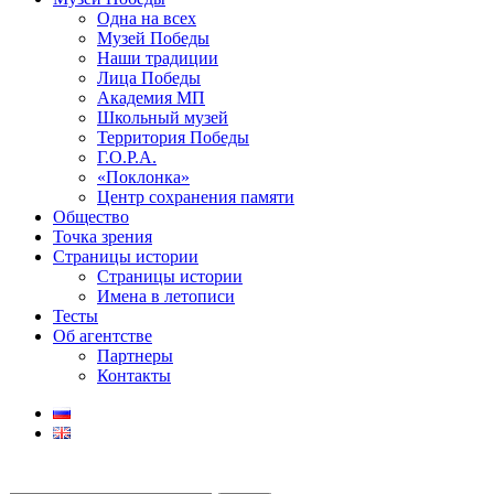
Одна на всех
Музей Победы
Наши традиции
Лица Победы
Академия МП
Школьный музей
Территория Победы
Г.О.Р.А.
«Поклонка»
Центр сохранения памяти
Общество
Точка зрения
Страницы истории
Страницы истории
Имена в летописи
Тесты
Об агентстве
Партнеры
Контакты