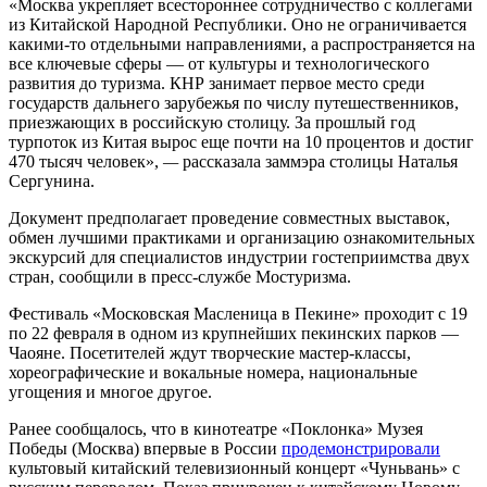
«Москва укрепляет всестороннее сотрудничество с коллегами
из Китайской Народной Республики. Оно не ограничивается
какими-то отдельными направлениями, а распространяется на
все ключевые сферы — от культуры и технологического
развития до туризма. КНР занимает первое место среди
государств дальнего зарубежья по числу путешественников,
приезжающих в российскую столицу. За прошлый год
турпоток из Китая вырос еще почти на 10 процентов и достиг
470 тысяч человек»,
—
рассказала заммэра столицы Наталья
Сергунина.
Документ предполагает проведение совместных выставок,
обмен лучшими практиками и организацию ознакомительных
экскурсий для специалистов индустрии гостеприимства двух
стран, сообщили в пресс-службе Мостуризма.
Фестиваль «Московская Масленица в Пекине» проходит с 19
по 22 февраля в одном из крупнейших пекинских парков —
Чаояне. Посетителей ждут творческие мастер-классы,
хореографические и вокальные номера, национальные
угощения и многое другое.
Ранее сообщалось, что в кинотеатре «Поклонка» Музея
Победы (Москва) впервые в России
продемонстрировали
культовый китайский телевизионный
концерт «Чуньвань»
с