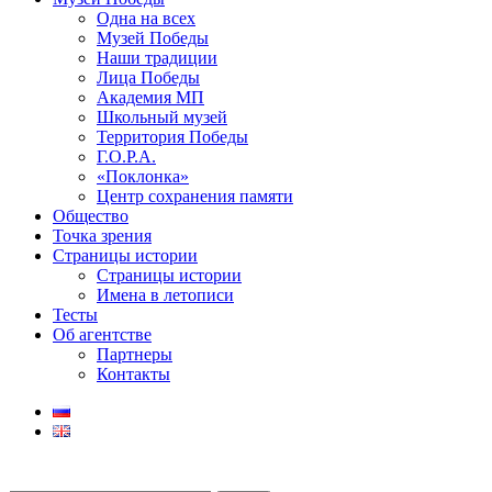
Одна на всех
Музей Победы
Наши традиции
Лица Победы
Академия МП
Школьный музей
Территория Победы
Г.О.Р.А.
«Поклонка»
Центр сохранения памяти
Общество
Точка зрения
Страницы истории
Страницы истории
Имена в летописи
Тесты
Об агентстве
Партнеры
Контакты