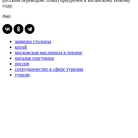
русским переводом. Показ приурочен к китайскому Новому
году.
#мп
заммэра столицы
китай
московская масленица в пекине
наталья сергунина
россия
сотрудничество в сфере туризма
туризм