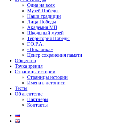
Одна на всех
Музей Победы
Наши традиции
Лица Победы
Академия МП
Школьный музей
Территория Победы
Г.О.Р.А.
«Поклонка»
Центр сохранения памяти
Общество
Точка зрения
Страницы истории
Страницы истории
Имена в летописи
Тесты
Об агентстве
Партнеры
Контакты