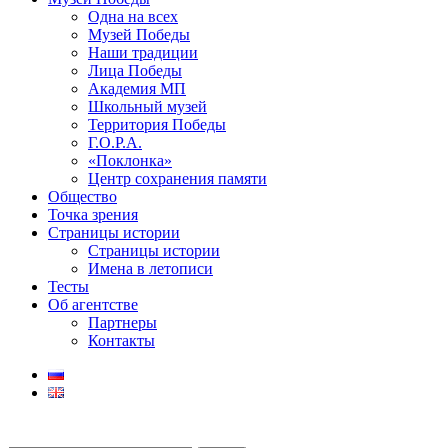
Одна на всех
Музей Победы
Наши традиции
Лица Победы
Академия МП
Школьный музей
Территория Победы
Г.О.Р.А.
«Поклонка»
Центр сохранения памяти
Общество
Точка зрения
Страницы истории
Страницы истории
Имена в летописи
Тесты
Об агентстве
Партнеры
Контакты