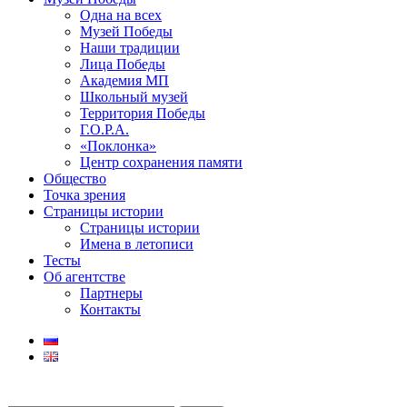
Одна на всех
Музей Победы
Наши традиции
Лица Победы
Академия МП
Школьный музей
Территория Победы
Г.О.Р.А.
«Поклонка»
Центр сохранения памяти
Общество
Точка зрения
Страницы истории
Страницы истории
Имена в летописи
Тесты
Об агентстве
Партнеры
Контакты