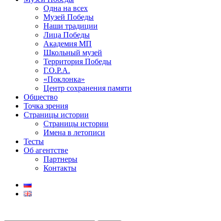
Одна на всех
Музей Победы
Наши традиции
Лица Победы
Академия МП
Школьный музей
Территория Победы
Г.О.Р.А.
«Поклонка»
Центр сохранения памяти
Общество
Точка зрения
Страницы истории
Страницы истории
Имена в летописи
Тесты
Об агентстве
Партнеры
Контакты