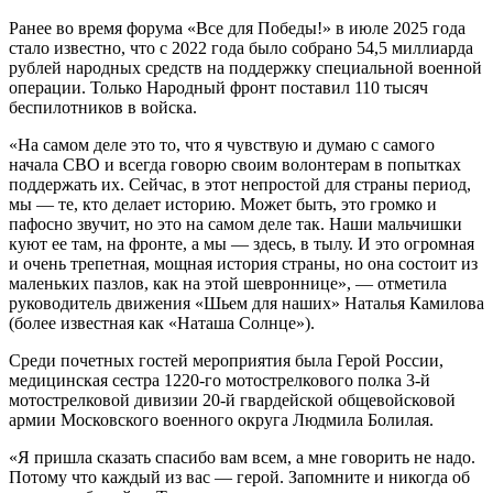
Ранее во время форума «Все для Победы!» в июле 2025 года
стало известно, что с 2022 года было собрано 54,5 миллиарда
рублей народных средств на поддержку специальной военной
операции. Только Народный фронт поставил 110 тысяч
беспилотников в войска.
«На самом деле это то, что я чувствую и думаю с самого
начала СВО и всегда говорю своим волонтерам в попытках
поддержать их. Сейчас, в этот непростой для страны период,
мы — те, кто делает историю. Может быть, это громко и
пафосно звучит, но это на самом деле так. Наши мальчишки
куют ее там, на фронте, а мы — здесь, в тылу. И это огромная
и очень трепетная, мощная история страны, но она состоит из
маленьких пазлов, как на этой шевроннице», — отметила
руководитель движения «Шьем для наших» Наталья Камилова
(более известная как «Наташа Солнце»).
Среди почетных гостей мероприятия была Герой России,
медицинская сестра 1220-го мотострелкового полка 3-й
мотострелковой дивизии 20-й гвардейской общевойсковой
армии Московского военного округа Людмила Болилая.
«Я пришла сказать спасибо вам всем, а мне говорить не надо.
Потому что каждый из вас — герой. Запомните и никогда об