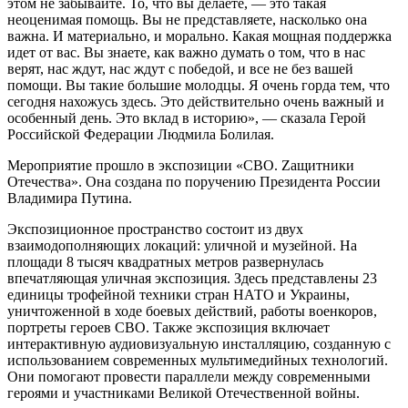
этом не забывайте. То, что вы делаете, — это такая
неоценимая помощь. Вы не представляете, насколько она
важна. И материально, и морально. Какая мощная поддержка
идет от вас. Вы знаете, как важно думать о том, что в нас
верят, нас ждут, нас ждут с победой, и все не без вашей
помощи. Вы такие большие молодцы. Я очень горда тем, что
сегодня нахожусь здесь. Это действительно очень важный и
особенный день. Это вклад в историю», — сказала Герой
Российской Федерации Людмила Болилая.
Мероприятие прошло в экспозиции «СВО. Zащитники
Отечества». Она создана по поручению Президента России
Владимира Путина.
Экспозиционное пространство состоит из двух
взаимодополняющих локаций: уличной и музейной. На
площади 8 тысяч квадратных метров развернулась
впечатляющая уличная экспозиция. Здесь представлены 23
единицы трофейной техники стран НАТО и Украины,
уничтоженной в ходе боевых действий, работы военкоров,
портреты героев СВО. Также экспозиция включает
интерактивную аудиовизуальную инсталляцию, созданную с
использованием современных мультимедийных технологий.
Они помогают провести параллели между современными
героями и участниками Великой Отечественной войны.