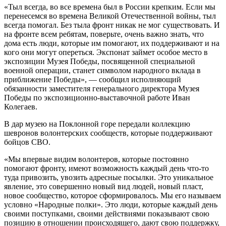
«Тыл всегда, во все времена был в России крепким. Если мы
перенесемся во времена Великой Отечественной войны, тыл
всегда помогал. Без тыла фронт никак не мог существовать. И
на фронте всем ребятам, поверьте, очень важно знать, что
дома есть люди, которые им помогают, их поддерживают и на
кого они могут опереться. Экспонат займет особое место в
экспозиции Музея Победы, посвященной специальной
военной операции, станет символом народного вклада в
приближение Победы», — сообщил исполняющий
обязанности заместителя генерального директора Музея
Победы по экспозиционно-выставочной работе Иван
Колегаев.
В дар музею на Поклонной горе передали коллекцию
шевронов волонтерских сообществ, которые поддерживают
бойцов СВО.
«Мы впервые видим волонтеров, которые постоянно
помогают фронту, имеют возможность каждый день что-то
туда привозить, увозить адресные посылки. Это уникальное
явление, это совершенно новый вид людей, новый пласт,
новое сообщество, которое сформировалось. Мы его называем
условно «Народные полки». Это люди, которые каждый день
своими поступками, своими действиями показывают свою
позицию в отношении происходящего, дают свою поддержку,