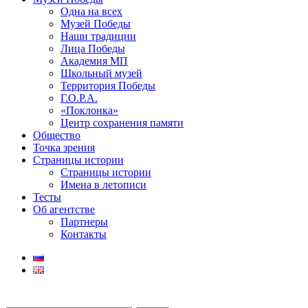
Одна на всех
Музей Победы
Наши традиции
Лица Победы
Академия МП
Школьный музей
Территория Победы
Г.О.Р.А.
«Поклонка»
Центр сохранения памяти
Общество
Точка зрения
Страницы истории
Страницы истории
Имена в летописи
Тесты
Об агентстве
Партнеры
Контакты