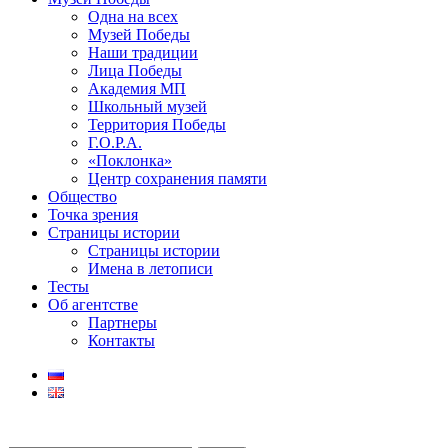
Одна на всех
Музей Победы
Наши традиции
Лица Победы
Академия МП
Школьный музей
Территория Победы
Г.О.Р.А.
«Поклонка»
Центр сохранения памяти
Общество
Точка зрения
Страницы истории
Страницы истории
Имена в летописи
Тесты
Об агентстве
Партнеры
Контакты