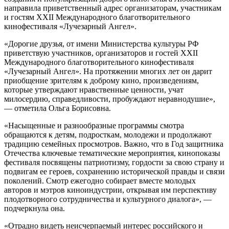
направила приветственный адрес организаторам, участникам
и гостям XXII Международного благотворительного
кинофестиваля «Лучезарный Ангел».
«Дорогие друзья, от имени Министерства культуры РФ
приветствую участников, организаторов и гостей XXII
Международного благотворительного кинофестиваля
«Лучезарный Ангел». На протяжении многих лет он дарит
приобщение зрителям к доброму кино, произведениям,
которые утверждают нравственные ценности, учат
милосердию, справедливости, пробуждают неравнодушие»,
— отметила Ольга Борисовна.
«Насыщенные и разнообразные программы смотра
обращаются к детям, подросткам, молодежи и продолжают
традицию семейных просмотров. Важно, что в Год защитника
Отечества ключевые тематические мероприятия, кинопоказы
фестиваля посвящены патриотизму, гордости за свою страну и
подвигам ее героев, сохранению исторической правды и связи
поколений. Смотр ежегодно собирает вместе молодых
авторов и мэтров киноиндустрии, открывая им перспективу
плодотворного сотрудничества и культурного диалога», —
подчеркнула она.
«Отрадно видеть неисчерпаемый интерес российского и