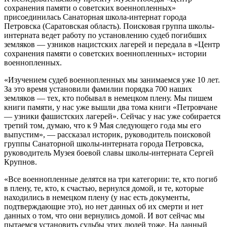
сохранения памяти о советских военнопленных»
присоединилась Санаторная школа-интернат города
Петровска (Саратовская область). Поисковая группа школы-
интерната ведет работу по установлению судеб погибших
земляков — узников нацистских лагерей и передала в «Центр
сохранения памяти о советских военнопленных» истории
военнопленных.
«Изучением судеб военнопленных мы занимаемся уже 10 лет.
За это время установили фамилии порядка 700 наших
земляков — тех, кто побывал в немецком плену. Мы пишем
книги памяти, у нас уже вышли два тома книги «Петровчане
— узники фашистских лагерей». Сейчас у нас уже собирается
третий том, думаю, что к 9 Мая следующего года мы его
выпустим», — рассказал историк, руководитель поисковой
группы Санаторной школы-интерната города Петровска,
руководитель Музея боевой славы школы-интерната Сергей
Крупнов.
«Все военнопленные делятся на три категории: те, кто погиб
в плену, те, кто, к счастью, вернулся домой, и те, которые
находились в немецком плену (у нас есть документы,
подтверждающие это), но нет данных об их смерти и нет
данных о том, что они вернулись домой. И вот сейчас мы
пытаемся установить судьбы этих людей тоже. На данный