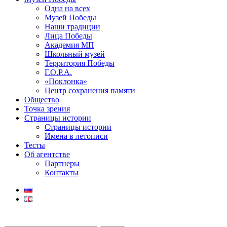
Одна на всех
Музей Победы
Наши традиции
Лица Победы
Академия МП
Школьный музей
Территория Победы
Г.О.Р.А.
«Поклонка»
Центр сохранения памяти
Общество
Точка зрения
Страницы истории
Страницы истории
Имена в летописи
Тесты
Об агентстве
Партнеры
Контакты