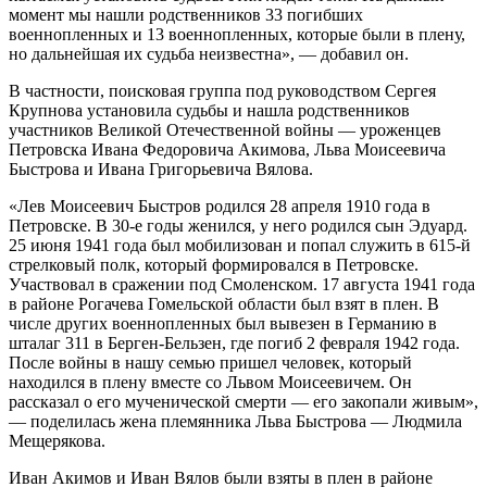
момент мы нашли родственников 33 погибших
военнопленных и 13 военнопленных, которые были в плену,
но дальнейшая их судьба неизвестна», — добавил он.
В частности, поисковая группа под руководством Сергея
Крупнова установила судьбы и нашла родственников
участников Великой Отечественной войны — уроженцев
Петровска Ивана Федоровича Акимова, Льва Моисеевича
Быстрова и Ивана Григорьевича Вялова.
«Лев Моисеевич Быстров родился 28 апреля 1910 года в
Петровске. В 30-е годы женился, у него родился сын Эдуард.
25 июня 1941 года был мобилизован и попал служить в 615-й
стрелковый полк, который формировался в Петровске.
Участвовал в сражении под Смоленском. 17 августа 1941 года
в районе Рогачева Гомельской области был взят в плен. В
числе других военнопленных был вывезен в Германию в
шталаг 311 в Берген-Бельзен, где погиб 2 февраля 1942 года.
После войны в нашу семью пришел человек, который
находился в плену вместе со Львом Моисеевичем. Он
рассказал о его мученической смерти — его закопали живым»,
— поделилась жена племянника Льва Быстрова — Людмила
Мещерякова.
Иван Акимов и Иван Вялов были взяты в плен в районе