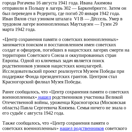
города Рогачева 16 августа 1941 года. Ивана Акимова
отправили в Польшу в лагерь 302 — Баркенбрюгге. Затем он
был переведен в Редеритц, где погиб 20 января 1942 года.
Иван Вялов стал узником шталага VI B — Дёссель. Умер в
трудовом лагере военнопленных Маутхаузен — Гузен 29
марта 1942 года.
«Центр сохранения памяти о советских военнопленных»
занимается поиском и восстановлением имен советских
солдат и офицеров, погибших в нацистских лагерях смерти на
территории Советского Союза и оккупированных стран
Европы. Одной из ключевых задач является поиск
родственников узников нацистских концлагерей.
Исследовательский проект реализуется Музеем Победы при
поддержке Фонда президентских грантов. Центром стал
Красногорский филиал Музея Победы.
Ранее сообщалось, что «
Центр сохранения памяти о советских
военнопленных
»
нашел
родственников участника Великой
Отечественной войны, уроженца Красногорска (Московская
область) Павла Сергеевича Князева. Семья ничего не знала о
его судьбе с августа 1942 года.
Также сообщалось, что «Центр сохранения памяти о
советских военнопленных»
нашел родственников
советского