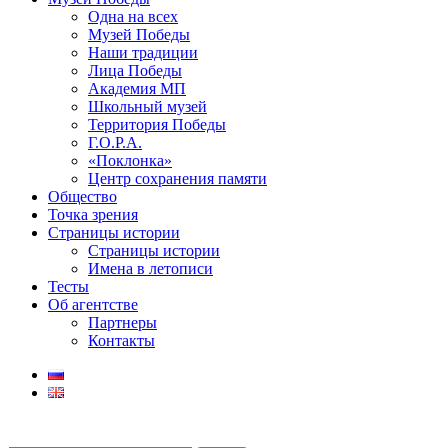
Одна на всех
Музей Победы
Наши традиции
Лица Победы
Академия МП
Школьный музей
Территория Победы
Г.О.Р.А.
«Поклонка»
Центр сохранения памяти
Общество
Точка зрения
Страницы истории
Страницы истории
Имена в летописи
Тесты
Об агентстве
Партнеры
Контакты