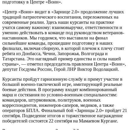
подготовку в Центре «Воин».
«Центр «Воин» видит в «Зарнице 2.0» продолжение лучших
традиций патриотического воспитания, переложенных на
современные реалии. Здесь наши курсанты на практике
учатся самому важному: взаимовыручке, ответственности и
умению действовать в команде под руководством ветеранов-
наставников. Мы гордимся, что выставили на финал
сильнейшие команды, прошедшие подготовку в наших
филиалах, включая сборную, в которой плечом к плечу стоят
ребята из Донбасса, Чечни, Запорожья, Волгограда и
Татарстана. Это наглядный пример единства и силы нашей
страны», — отметил председатель правления Центра «Воин»,
депутат Госдумы России, Герой ЛНР Виктор Водолацкий.
Курсанты пройдут гарнизонную службу и примут участие в
большой военно-тактической игре, имитирующей реальные
боевые действия. В программу входят комбинированный
марш и состязания по условно-военным специальностям:
командиров, штурмовиков, политруков, военных
корреспондентов, инженеров-саперов, медиков, а также
операторов БПЛА. Финальный бой «Зарницы 2.0» пройдет 21
сентября. Подведение итогов и торжественное награждение
победителей состоятся 22 сентября на Мамаевом Кургане.