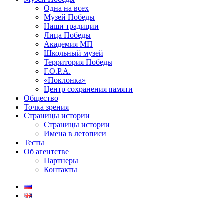
Одна на всех
Музей Победы
Наши традиции
Лица Победы
Академия МП
Школьный музей
Территория Победы
Г.О.Р.А.
«Поклонка»
Центр сохранения памяти
Общество
Точка зрения
Страницы истории
Страницы истории
Имена в летописи
Тесты
Об агентстве
Партнеры
Контакты