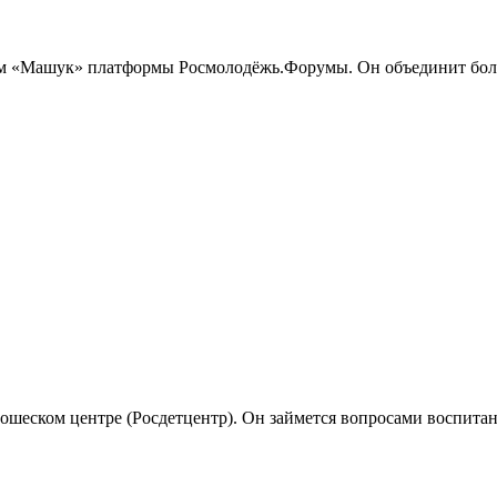
м «Машук» платформы Росмолодёжь.Форумы. Он объединит более
шеском центре (Росдетцентр). Он займется вопросами воспитани