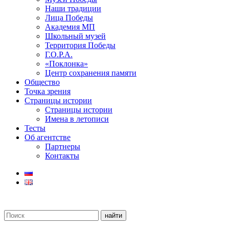
Наши традиции
Лица Победы
Академия МП
Школьный музей
Территория Победы
Г.О.Р.А.
«Поклонка»
Центр сохранения памяти
Общество
Точка зрения
Страницы истории
Страницы истории
Имена в летописи
Тесты
Об агентстве
Партнеры
Контакты