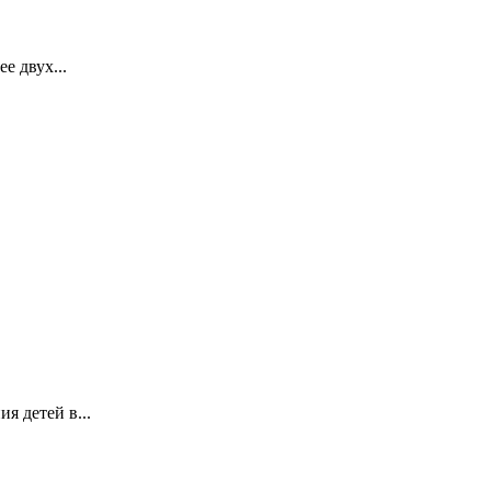
 двух...
я детей в...