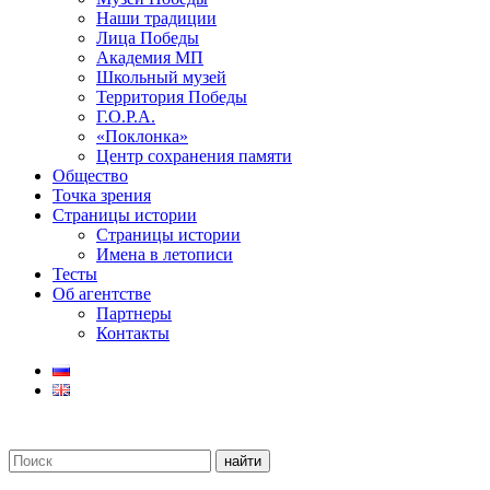
Наши традиции
Лица Победы
Академия МП
Школьный музей
Территория Победы
Г.О.Р.А.
«Поклонка»
Центр сохранения памяти
Общество
Точка зрения
Страницы истории
Страницы истории
Имена в летописи
Тесты
Об агентстве
Партнеры
Контакты