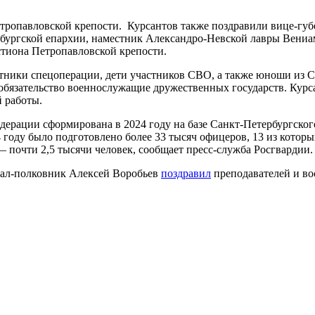
тропавловской крепости. Курсантов также поздравили вице-губ
ургской епархии, наместник Александро-Невской лавры Вениам
тиона Петропавловской крепости.
тники спецоперации, дети участников СВО, а также юноши из С
обязательство военнослужащие дружественных государств. Курсан
й работы.
ерации сформирована в 2024 году на базе Санкт-Петербургског
 году было подготовлено более 33 тысяч офицеров, 13 из котор
— почти 2,5 тысячи человек, сообщает пресс-служба Росгвардии.
ерал-полковник Алексей Воробьев
поздравил
преподавателей и во