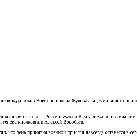
 первокурсников Военной ордена Жукова академии войск национ
й великой страны — России. Желаю Вам успехов в постижении в
л генерал-полковник Алексей Воробьев.
ил, что день принятия военной присяги навсегда останется в се