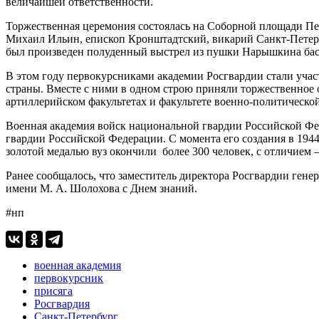
величайшей ответственности.
Торжественная церемония состоялась на Соборной площади Пе
Михаил Ильин, епископ Кронштадтский, викарий Санкт-Петерб
был произведен полуденный выстрел из пушки Нарышкина бас
В этом году первокурсниками академии Росгвардии стали учас
страны. Вместе с ними в одном строю приняли торжественное 
артиллерийском факультетах и факультете военно-политическо
Военная академия войск национальной гвардии Российской Фед
гвардии Российской Федерации. С момента его создания в 1944
золотой медалью вуз окончили более 300 человек, с отличием 
Ранее сообщалось, что заместитель директора Росгвардии ген
имени М. А. Шолохова с Днем знаний.
#нп
военная академия
первокурсник
присяга
Росгвардия
Санкт-Петербург