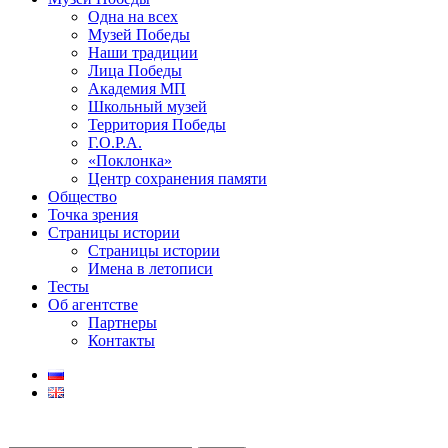
Одна на всех
Музей Победы
Наши традиции
Лица Победы
Академия МП
Школьный музей
Территория Победы
Г.О.Р.А.
«Поклонка»
Центр сохранения памяти
Общество
Точка зрения
Страницы истории
Страницы истории
Имена в летописи
Тесты
Об агентстве
Партнеры
Контакты