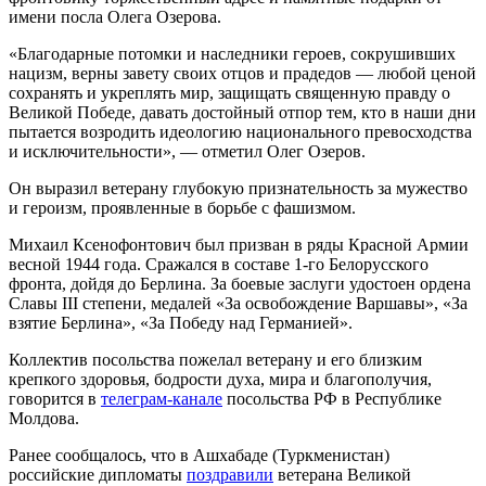
имени посла Олега Озерова.
«Благодарные потомки и наследники героев, сокрушивших
нацизм, верны завету своих отцов и прадедов — любой ценой
сохранять и укреплять мир, защищать священную правду о
Великой Победе, давать достойный отпор тем, кто в наши дни
пытается возродить идеологию национального превосходства
и исключительности», — отметил Олег Озеров.
Он выразил ветерану глубокую признательность за мужество
и героизм, проявленные в борьбе с фашизмом.
Михаил Ксенофонтович был призван в ряды Красной Армии
весной 1944 года. Сражался в составе 1-го Белорусского
фронта, дойдя до Берлина. За боевые заслуги удостоен ордена
Славы III степени, медалей «За освобождение Варшавы», «За
взятие Берлина», «За Победу над Германией».
Коллектив посольства пожелал ветерану и его близким
крепкого здоровья, бодрости духа, мира и благополучия,
говорится в
телеграм-канале
посольства РФ в Республике
Молдова.
Ранее сообщалось, что в Ашхабаде (Туркменистан)
российские дипломаты
поздравили
ветерана Великой