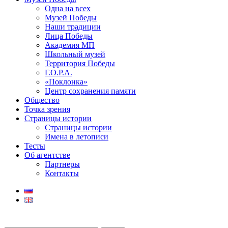
Одна на всех
Музей Победы
Наши традиции
Лица Победы
Академия МП
Школьный музей
Территория Победы
Г.О.Р.А.
«Поклонка»
Центр сохранения памяти
Общество
Точка зрения
Страницы истории
Страницы истории
Имена в летописи
Тесты
Об агентстве
Партнеры
Контакты