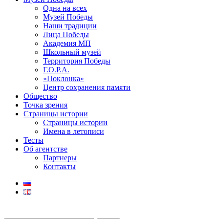
Одна на всех
Музей Победы
Наши традиции
Лица Победы
Академия МП
Школьный музей
Территория Победы
Г.О.Р.А.
«Поклонка»
Центр сохранения памяти
Общество
Точка зрения
Страницы истории
Страницы истории
Имена в летописи
Тесты
Об агентстве
Партнеры
Контакты