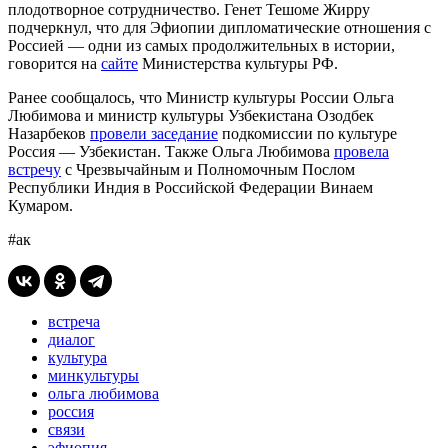
плодотворное сотрудничество. Генет Тешоме Жирру
подчеркнул, что для Эфиопии дипломатические отношения с
Россией — одни из самых продолжительных в истории,
говорится на
сайте
Министерства культуры РФ.
Ранее сообщалось, что Министр культуры России Ольга
Любимова и министр культуры Узбекистана Озодбек
Назарбеков
провели заседание
подкомиссии по культуре
Россия — Узбекистан. Также Ольга Любимова
провела
встречу
с Чрезвычайным и Полномочным Послом
Республики Индия в Российской Федерации Винаем
Кумаром.
#ак
встреча
диалог
культура
минкультуры
ольга любимова
россия
связи
эфиопия