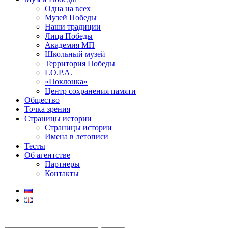
Одна на всех
Музей Победы
Наши традиции
Лица Победы
Академия МП
Школьный музей
Территория Победы
Г.О.Р.А.
«Поклонка»
Центр сохранения памяти
Общество
Точка зрения
Страницы истории
Страницы истории
Имена в летописи
Тесты
Об агентстве
Партнеры
Контакты