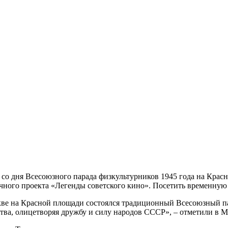
 со дня Всесоюзного парада физкультурников 1945 года на Крас
очного проекта «Легенды советского кино». Посетить временн
скве на Красной площади состоялся традиционный Всесоюзный па
ства, олицетворяя дружбу и силу народов СССР», – отметили в 