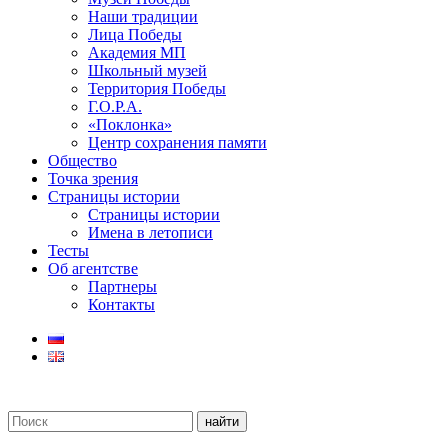
Наши традиции
Лица Победы
Академия МП
Школьный музей
Территория Победы
Г.О.Р.А.
«Поклонка»
Центр сохранения памяти
Общество
Точка зрения
Страницы истории
Страницы истории
Имена в летописи
Тесты
Об агентстве
Партнеры
Контакты