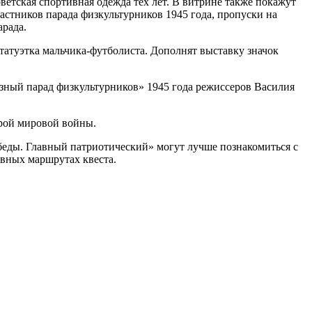
ветская спортивная одежда тех лет. В витрине также покажут
тников парада физкультурников 1945 года, пропуски на
рада.
атуэтка мальчика-футболиста. Дополнят выставку значок
зный парад физкультурников» 1945 года режиссеров Василия
рой мировой войны.
беды. Главный патриотический» могут лучше познакомиться с
вных маршрутах квеста.