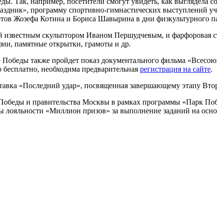
. Так, например, посетители смогут увидеть, как выглядела со
здник», программу спортивно-гимнастических выступлений учас
тов Жозефа Котина и Бориса Шавырина в дни физкультурного па
й известным скульптором Иваном Першудчевым, и фарфоровая ст
ии, памятные открытки, грамоты и др.
е Победы также пройдет показ документального фильма «Всесою
 бесплатно, необходима предварительная
регистрация на сайте
.
авка «Последний удар», посвященная завершающему этапу Вто
я Победы и правительства Москвы в рамках программы «Парк По
 лояльности «Миллион призов» за выполнение заданий на осно