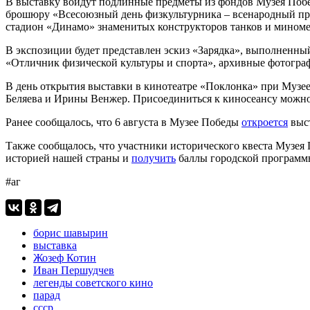
В выставку войдут подлинные предметы из фондов Музея Победы
брошюру «Всесоюзный день физкультурника – всенародный пра
стадион «Динамо» знаменитых конструкторов танков и миноме
В экспозиции будет представлен эскиз «Зарядка», выполненны
«Отличник физической культуры и спорта», архивные фотограф
В день открытия выставки в кинотеатре «Поклонка» при Музе
Беляева и Ирины Венжер. Присоединиться к киносеансу можно
Ранее сообщалось, что 6 августа в Музее Победы
откроется
выст
Также сообщалось, что участники исторического квеста Музе
историей нашей страны и
получить
баллы городской программы
#аг
борис шавырин
выставка
Жозеф Котин
Иван Першудчев
легенды советского кино
парад
ссср