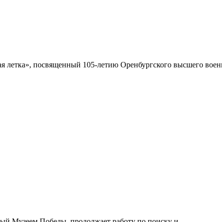
 летка», посвященный 105-летию Оренбургского высшего военн
ый Музеем Победы, продолжает работу по поиску и...