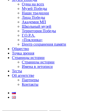
Одна на всех
Музей Победы
Наши традиции
Лица Победы
Академия МП
Школьный музей
Территория Победы
Г.О.Р.А.
«Поклонка»
Центр сохранения памяти
Общество
Точка зрения
Страницы истории
Страницы истории
Имена в летописи
Тесты
Об агентстве
Партнеры
Контакты