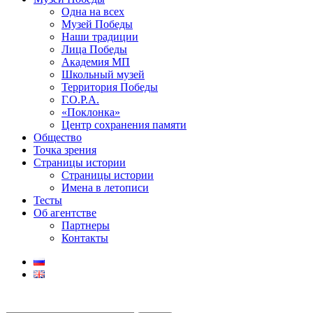
Одна на всех
Музей Победы
Наши традиции
Лица Победы
Академия МП
Школьный музей
Территория Победы
Г.О.Р.А.
«Поклонка»
Центр сохранения памяти
Общество
Точка зрения
Страницы истории
Страницы истории
Имена в летописи
Тесты
Об агентстве
Партнеры
Контакты