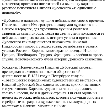
казачества) пригласил посетителей на выставку картин
русского пейзажиста Николая Дубовского «В единении с
природой».
«Дубовского называют лучшим пейзажистом своего времени.
После окончания Императорской академии художеств в г.
Санкт-Петербурге, для художника лучшим учителем
становится сама природа. Тогда на свет и стали появляются те
пейзажи, с которых началась история успеха и признания
Дубовского как выдающегося пейзажиста. Николай
Никанорович много путешествовал, он побывал в разных
уголках России и Европы, многократно посещал Италию,
Грецию, Швейцарию, Турцию, Францию», - сообщила пресс-
служба Новочеркасского музея истории Донского казачества.
Уроженец Новочеркасска Николай Дубовский рисовал,
преподавал и активно занимался общественной
деятельностью. В 1871 году в Петербурге создали
«Товарищество передвижных художественных выставок», и
Николай Дубовской был одним их самых ярких и активных
его участников. Картины художника экспонировались не
только в России, но и в других странах. Он стал одним из
немногих русских пейзажистов, которые получили золотые и
серебряные награды на художественных международных
выставках в Париже, Мюнхене и Риме.