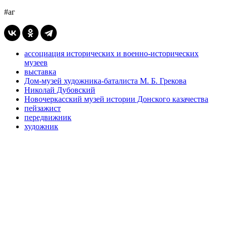
#аг
ассоциация исторических и военно-исторических
музеев
выставка
Дом-музей художника-баталиста М. Б. Грекова
Николай Дубовский
Новочеркасский музей истории Донского казачества
пейзажист
передвижник
художник