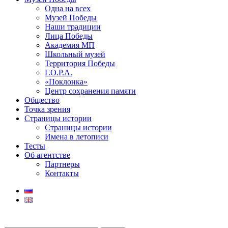
Одна на всех
Музей Победы
Наши традиции
Лица Победы
Академия МП
Школьный музей
Территория Победы
Г.О.Р.А.
«Поклонка»
Центр сохранения памяти
Общество
Точка зрения
Страницы истории
Страницы истории
Имена в летописи
Тесты
Об агентстве
Партнеры
Контакты