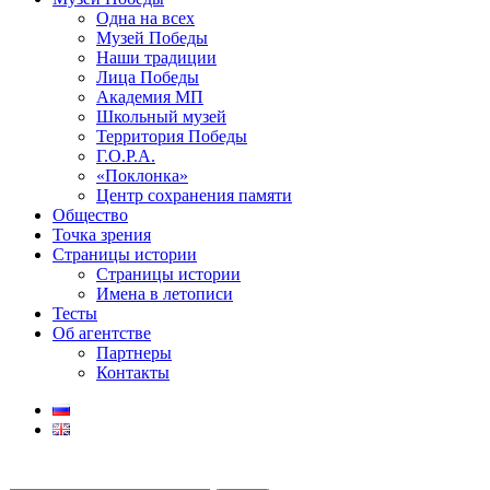
Одна на всех
Музей Победы
Наши традиции
Лица Победы
Академия МП
Школьный музей
Территория Победы
Г.О.Р.А.
«Поклонка»
Центр сохранения памяти
Общество
Точка зрения
Страницы истории
Страницы истории
Имена в летописи
Тесты
Об агентстве
Партнеры
Контакты