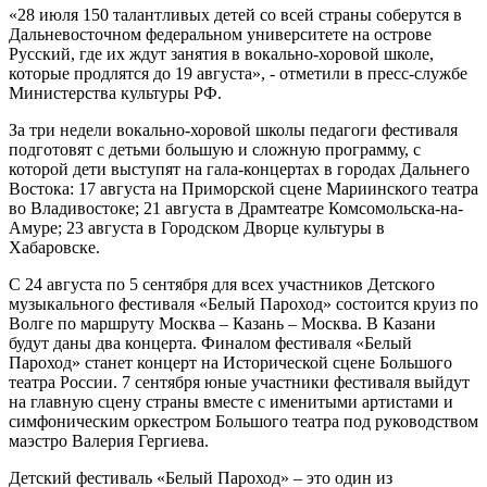
«28 июля 150 талантливых детей со всей страны соберутся в
Дальневосточном федеральном университете на острове
Русский, где их ждут занятия в вокально-хоровой школе,
которые продлятся до 19 августа», - отметили в пресс-службе
Министерства культуры РФ.
За три недели вокально-хоровой школы педагоги фестиваля
подготовят с детьми большую и сложную программу, с
которой дети выступят на гала-концертах в городах Дальнего
Востока: 17 августа на Приморской сцене Мариинского театра
во Владивостоке; 21 августа в Драмтеатре Комсомольска-на-
Амуре; 23 августа в Городском Дворце культуры в
Хабаровске.
С 24 августа по 5 сентября для всех участников Детского
музыкального фестиваля «Белый Пароход» состоится круиз по
Волге по маршруту Москва – Казань – Москва. В Казани
будут даны два концерта. Финалом фестиваля «Белый
Пароход» станет концерт на Исторической сцене Большого
театра России. 7 сентября юные участники фестиваля выйдут
на главную сцену страны вместе с именитыми артистами и
симфоническим оркестром Большого театра под руководством
маэстро Валерия Гергиева.
Детский фестиваль «Белый Пароход» – это один из