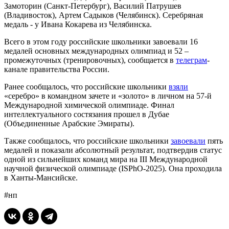
Замоторин (Санкт-Петербург), Василий Патрушев
(Владивосток), Артем Садыков (Челябинск). Серебряная
медаль - у Ивана Кокарева из Челябинска.
Всего в этом году российские школьники завоевали 16
медалей основных международных олимпиад и 52 –
промежуточных (тренировочных), сообщается в
телеграм
-
канале правительства России.
Ранее сообщалось, что российские школьники
взяли
«серебро» в командном зачете и «золото» в личном на 57-й
Международной химической олимпиаде. Финал
интеллектуального состязания прошел в Дубае
(Объединенные Арабские Эмираты).
Также сообщалось, что российские школьники
завоевали
пять
медалей и показали абсолютный результат, подтвердив статус
одной из сильнейших команд мира на III Международной
научной физической олимпиаде (ISPhO-2025). Она проходила
в Ханты-Мансийске.
#нп