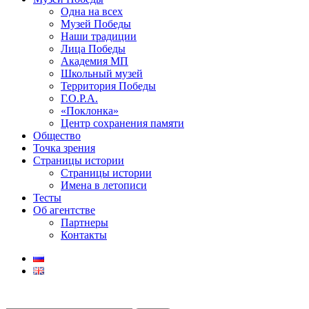
Одна на всех
Музей Победы
Наши традиции
Лица Победы
Академия МП
Школьный музей
Территория Победы
Г.О.Р.А.
«Поклонка»
Центр сохранения памяти
Общество
Точка зрения
Страницы истории
Страницы истории
Имена в летописи
Тесты
Об агентстве
Партнеры
Контакты