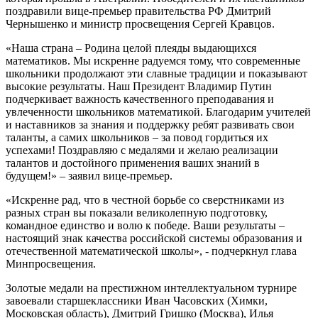
поздравили вице-премьер правительства РФ Дмитрий
Чернышенко и министр просвещения Сергей Кравцов.
«Наша страна – Родина целой плеяды выдающихся
математиков. Мы искренне радуемся тому, что современные
школьники продолжают эти славные традиции и показывают
высокие результаты. Наш Президент Владимир Путин
подчеркивает важность качественного преподавания и
увлеченности школьников математикой. Благодарим учителей
и наставников за знания и поддержку ребят развивать свои
таланты, а самих школьников – за повод гордиться их
успехами! Поздравляю с медалями и желаю реализации
талантов и достойного применения ваших знаний в
будущем!» – заявил вице-премьер.
«Искренне рад, что в честной борьбе со сверстниками из
разных стран вы показали великолепную подготовку,
командное единство и волю к победе. Ваши результаты –
настоящий знак качества российской системы образования и
отечественной математической школы», - подчеркнул глава
Минпросвещения.
Золотые медали на престижном интеллектуальном турнире
завоевали старшеклассники Иван Часовских (Химки,
Московская область), Дмитрий Гришко (Москва), Илья